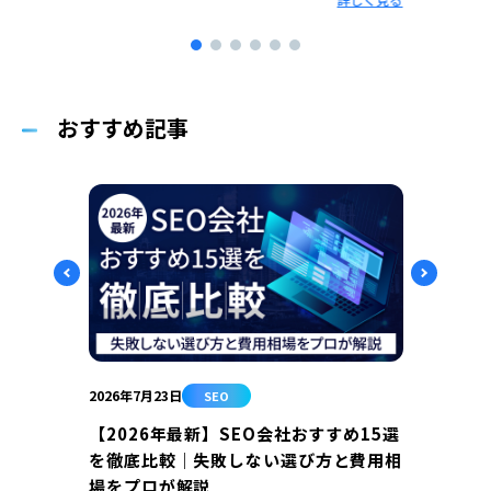
点と手
しく見る
おすすめ記事
2026年7月23日
2026年
SEO
【2026年最新】SEO会社おすすめ15選
SE
を徹底比較｜失敗しない選び方と費用相
全ガ
場をプロが解説
相談