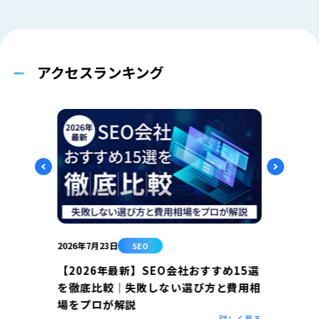
アクセスランキング
2026年7月23日
2026年
SEO
【2026年最新】SEO会社おすすめ15選
SE
を徹底比較｜失敗しない選び方と費用相
全ガ
場をプロが解説
相談
まと
詳しく見る