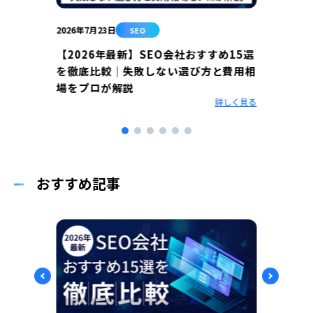
2026年7月23日
2026年
SEO
【2026年最新】SEO会社おすすめ15選
SE
を徹底比較｜失敗しない選び方と費用相
全ガ
場をプロが解説
相談
まと
詳しく見る
点と手
しく見る
おすすめ記事