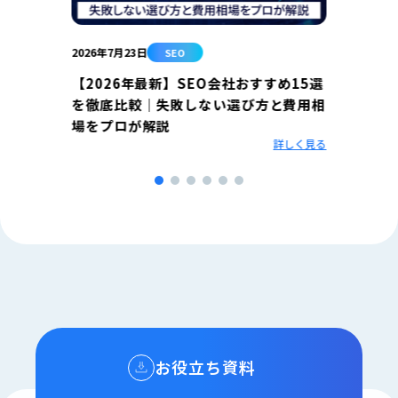
2026年7月23日
2026年
SEO
【2026年最新】SEO会社おすすめ15選
SE
を徹底比較｜失敗しない選び方と費用相
全ガ
場をプロが解説
相談
まと
詳しく見る
点と手
しく見る
お役立ち資料