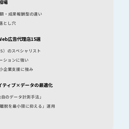
相場
定額・成果報酬型の違い
落とし穴
eb広告代理店15選
NS）のスペシャリスト
ーションに強い
中小企業支援に強み
イティブ×データの最適化
「独自のデータ計測手法」
「離脱を最小限に抑える」運用