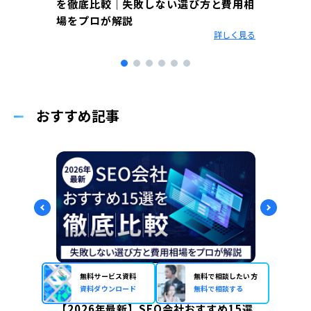
を徹底比較｜失敗しない選び方と費用相
全ガ
場をプロが解説
相談
まと
詳しく見る
点と手
しく見る
おすすめ記事
無料サービス資料
無料で相談したい方
2026年7月23日
2026年
SEO
資料ダウンロード
無料で相談する
【2026年最新】SEO会社おすすめ15選
SE